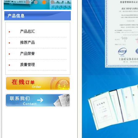
产品总汇
◆
推荐产品
◆
产品荣誉
◆
质量管理
◆