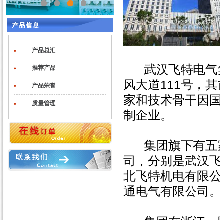
产品总汇
◆
武汉飞特电气
推荐产品
◆
风大道111号，
产品荣誉
◆
家和技术骨干因
质量管理
◆
制企业。
集团旗下有五家
司，分别是武汉
北飞特机电有限
通电气有限公司