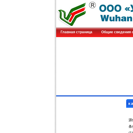
Главная страница
Общие сведения 
к
成
源
条