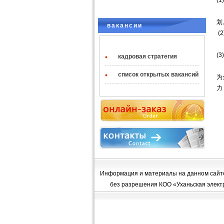
(
帮
划
вакансии
(
对
(
кадровая стратегия
◆
大
список открытых вакансий
◆
为
力
Информация и материалы на данном сайте
без разрешения КОО «Уханьская электро