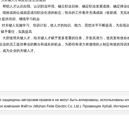
1) 为关键人才制定职业生涯规划
助人才认识自我、认识职业环境、确立职业目标、确定职业发展道路、确定择业或
。绩效或岗位成就是成功职业生涯的标志；快乐的工作着并充满成就（收获感、充实
2) 提供培训、继续学习机会
关键人实施学习、培训计划，使人才的知识、能力、思想水平不断提高，为实现企
3) 赋予重任，实践提高
胆使用关键人才，给关键人才赋予更多更重的任务，开发其潜力，使其更有使命感
企业的员工提供事业的舞台和成长的机会，为那些有潜力有激情的人制定有效的培训
，成为企业的关键人才。
 защищены авторским правом и не могут быть копированы, использованы ил
 компания Фэйтэ» (Wuhan Feite Electric Co. Ltd.). Провинция Хубэй, Интерн