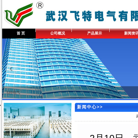
首 页
公司概况
产品展示
新闻资
飞特电气
新闻中心>>